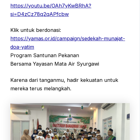
https://youtu.be/OAh7yKwBRhA?
si=D4zCz78q2qAPfcbw
Klik untuk berdonasi:
https://yamas.or.id/campaign/sedekah-munajat-
doa-yatim
Program Santunan Pekanan
Bersama Yayasan Mata Air Syurgawi
Karena dari tanganmu, hadir kekuatan untuk
mereka terus melangkah.