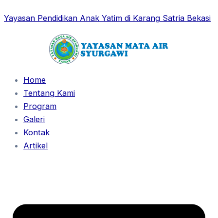
Skip
Post
Yayasan Pendidikan Anak Yatim di Karang Satria Bekasi
to
navigation
content
Home
Tentang Kami
Program
Galeri
Kontak
Artikel