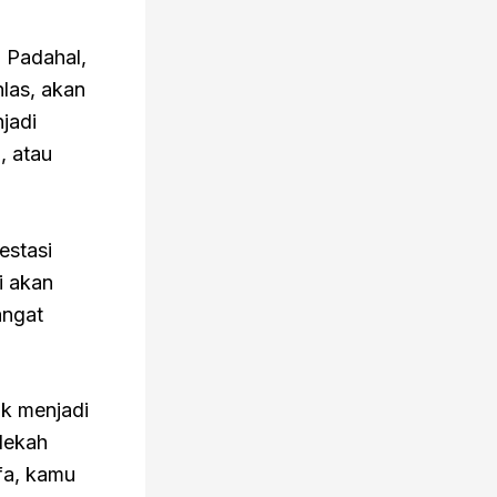
 Padahal,
las, akan
jadi
, atau
estasi
i akan
angat
k menjadi
dekah
fa, kamu