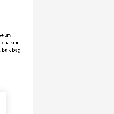
belum
an baikmu.
 baik bagi