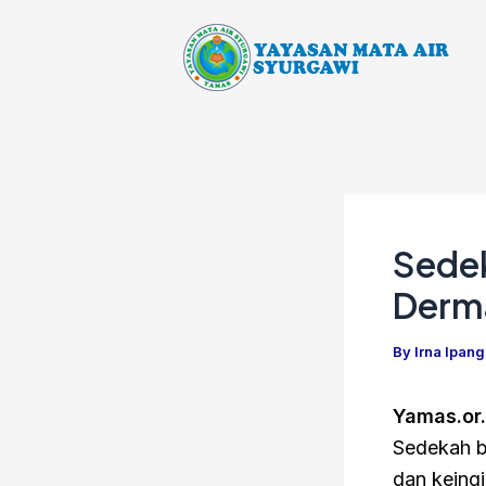
Skip
Post
to
navigation
content
Sede
Derma
By
Irna Ipan
Yamas.or.
Sedekah bu
dan keing