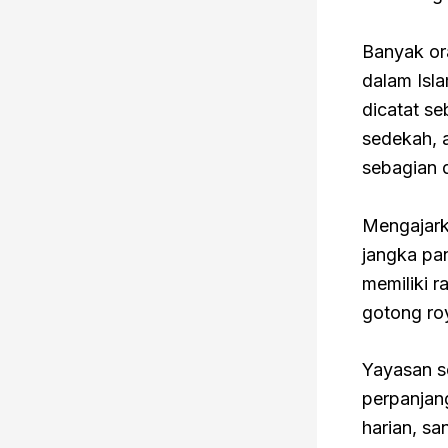
Banyak or
dalam Isl
dicatat s
sedekah, 
sebagian 
Mengajark
jangka pa
memiliki r
gotong roy
Yayasan s
perpanjan
harian, s