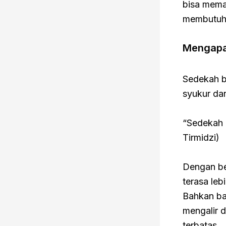
bisa mema
membutuhk
Mengapa
Sedekah b
syukur da
“Sedekah 
Tirmidzi)
Dengan be
terasa leb
Bahkan ban
mengalir d
terbatas.