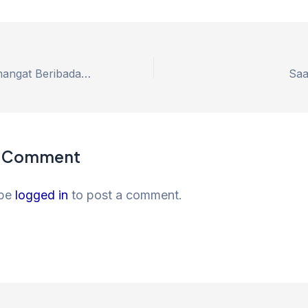
5 Tips Tetap Semangat Beribadah setelah Usai Ramadhan
a Comment
 be
logged in
to post a comment.