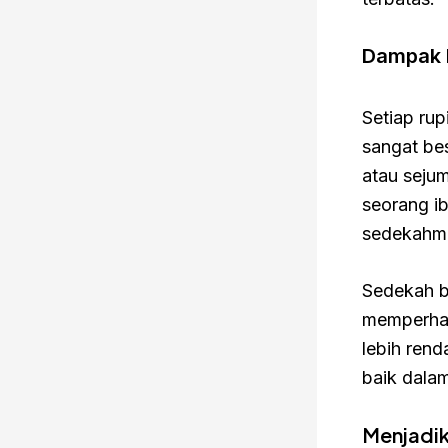
Dampak 
Setiap ru
sangat be
atau sejum
seorang i
sedekahmu
Sedekah b
memperhalu
lebih rend
baik dala
Menjadi