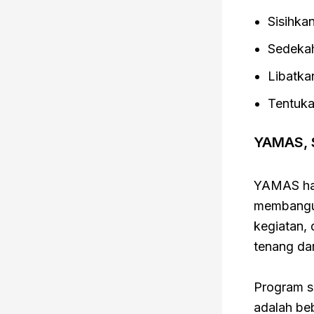
Sisihkan
Sedekah
Libatka
Tentukan
YAMAS, 
YAMAS had
membangun
kegiatan,
tenang da
Program s
adalah be