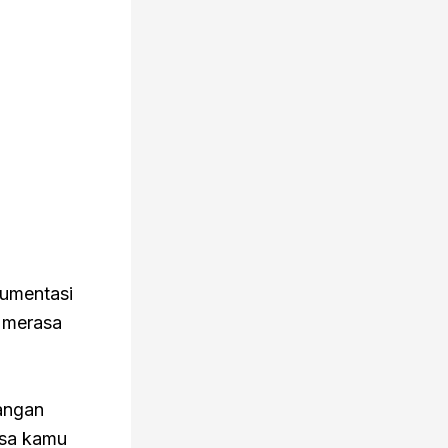
kumentasi
 merasa
angan
isa kamu