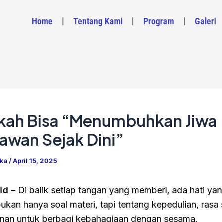
Home
Tentang Kami
Program
Galeri
kah Bisa “Menumbuhkan Jiwa
wan Sejak Dini”
gka
/
April 15, 2025
id
– Di balik setiap tangan yang memberi, ada hati ya
kan hanya soal materi, tapi tentang kepedulian, rasa 
inan untuk berbagi kebahagiaan dengan sesama.