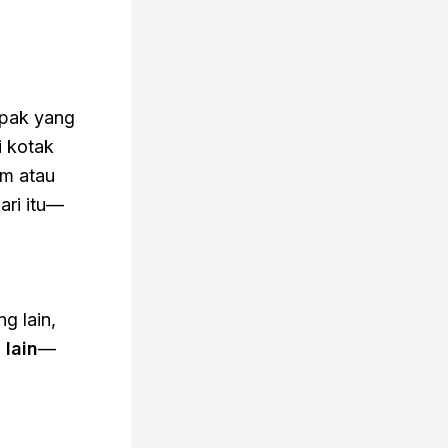
mpak yang
i kotak
im atau
ari itu—
g lain,
lain
—