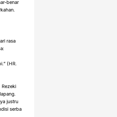
ar-benar
rkahan.
ri rasa
a:
.” (HR.
 Rezeki
 lapang.
ya justru
disi serba