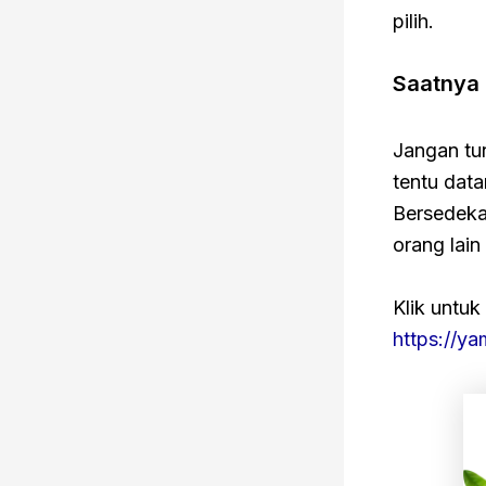
pilih.
Saatnya 
Jangan tu
tentu data
Bersedekah
orang lain 
Klik untu
https://y