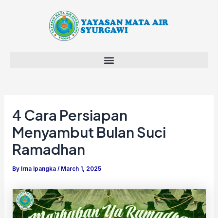
Skip
Post
to
navigation
content
4 Cara Persiapan
Menyambut Bulan Suci
Ramadhan
By
Irna Ipangka
/
March 1, 2025