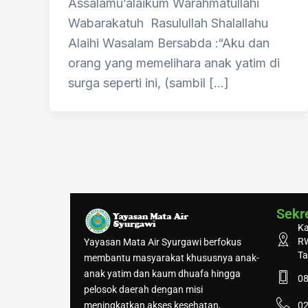
Assalamu’alaikum Warahmatullahi
Wabarakatuh Rasulullah Shalallahu
Alaihi Wasalam Bersabda :“Aku dan
orang yang memelihara anak yatim di
surga seperti ini, (sambil […]
Sekre
Ka
RW
Yayasan Mata Air Syurgawi berfokus
Ta
membantu masyarakat khususnya anak-
anak yatim dan kaum dhuafa hingga
0
pelosok daerah dengan misi
meningkatkan akses kesehatan,
02