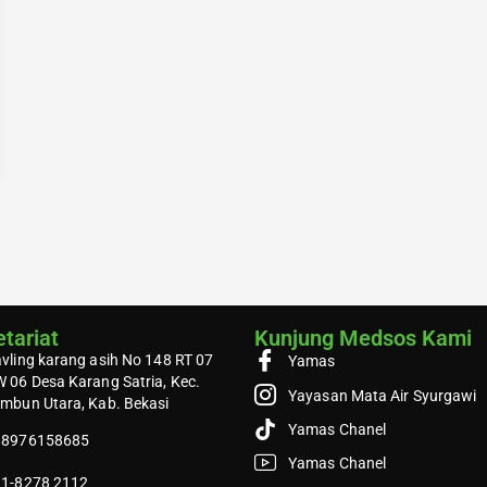
tariat
Kunjung Medsos Kami
vling karang asih No 148 RT 07
Yamas
 06 Desa Karang Satria, Kec.
Yayasan Mata Air Syurgawi
mbun Utara, Kab. Bekasi
Yamas Chanel
88976158685
Yamas Chanel
1-8278 2112