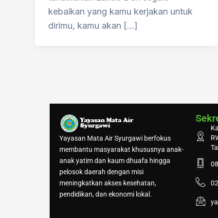
kebaikan yang kamu kerjakan untuk
dirimu, kamu akan […]
Sekre
Ka
RW
Yayasan Mata Air Syurgawi berfokus
Ta
membantu masyarakat khususnya anak-
anak yatim dan kaum dhuafa hingga
0
pelosok daerah dengan misi
meningkatkan akses kesehatan,
02
pendidikan, dan ekonomi lokal.
y