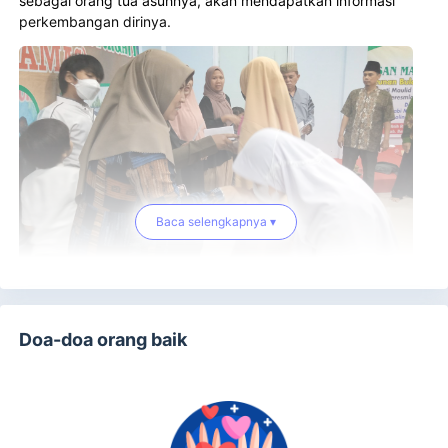
sebagai orang tua asuhnya, akan mendapatkan informasi
perkembangan dirinya.
Baca selengkapnya ▾
Yuk jadi salah satu ORANG TUA ASUH untuk salah satu
anak yatim binaan kami sekarang juga.
Doa-doa orang baik
Salurkan SEDEKAH terbaik Anda dengan cara:
Klik ‘Donasi Sekarang’
Masukan nominal Sedekah
Pilih Bank Transfer Bank Mandiri, BRI, BSI, CIMB
Niaga