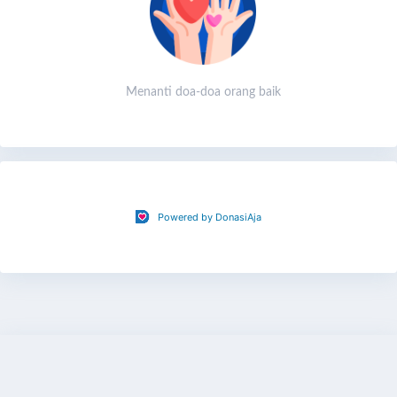
Klik ‘Donasi Sekarang’
Kontak Admin via WA jika sudah transfer di nomor
0814-6230-8636
Silahkan untuk share juga halaman ini agar lebih banyak
Menanti doa-doa orang baik
doa dan donasi keberkahan yang terkumpul
Powered by DonasiAja
Share
Bagikan